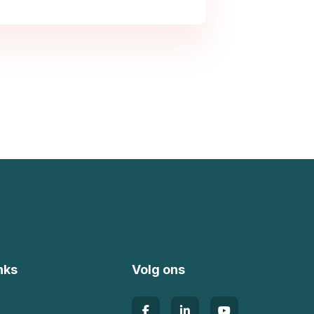
nks
Volg ons