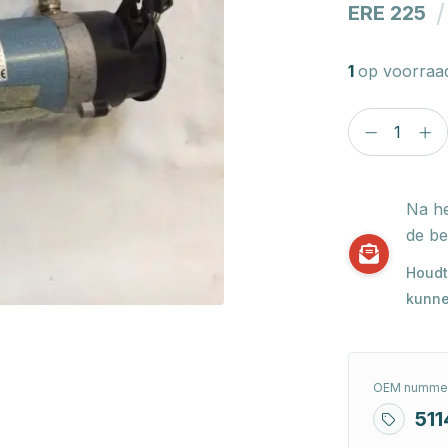
/
ERE 225
1
op voorraa
Na he
de be
Houdt
kunne
OEM nummer
51