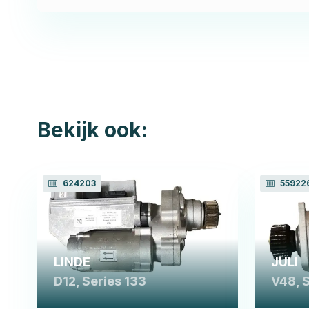
Bekijk ook:
624203
55922
LINDE
JULI
D12, Series 133
V48, 