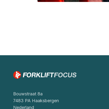
Bouwstraat 8a
7483 PA Haaksbergen
Nederland