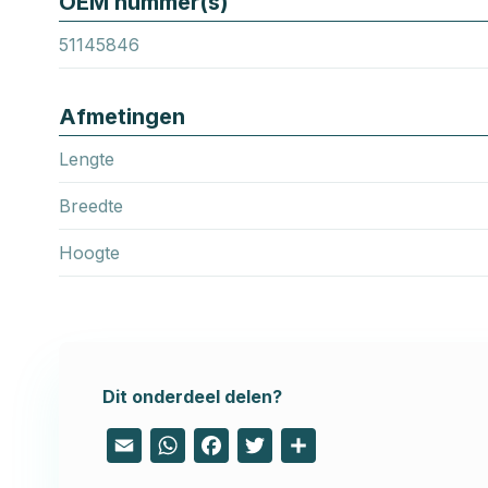
OEM nummer(s)
51145846
Afmetingen
Lengte
Breedte
Hoogte
Dit onderdeel delen?
Email
WhatsApp
Facebook
Twitter
Share