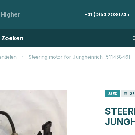
 Higher
+31 (0)53 2030245
Zoeken
ntielen
Steering motor for Jungheinrich [51145846]
USED
27
STEER
JUNGH