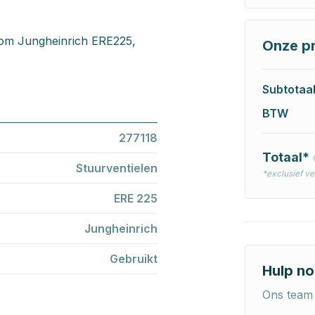
rom Jungheinrich ERE225,
Onze pr
Subtotaa
BTW
277118
Totaal*
Stuurventielen
*exclusief v
ERE 225
Jungheinrich
Gebruikt
Hulp no
Ons team 