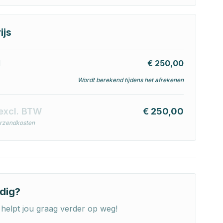
ijs
l
€ 250,00
Wordt berekend tijdens het afrekenen
excl. BTW
€ 250,00
erzendkosten
dig?
helpt jou graag verder op weg!