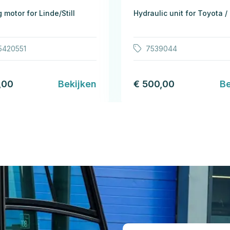
 motor for Linde/Still
Hydraulic unit for Toyota /
5420551
7539044
,00
Bekijken
€ 500,00
Be