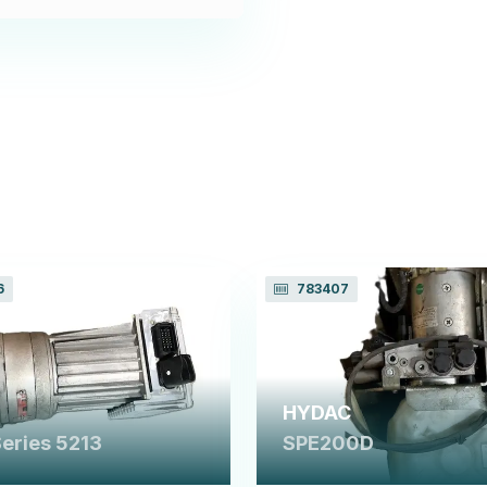
6
783407
HYDAC
Series 5213
SPE200D