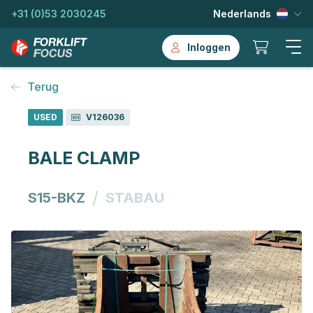
+31 (0)53 2030245
Nederlands
Inloggen
Terug
USED
V126036
BALE CLAMP
/
S15-BKZ
STABAU