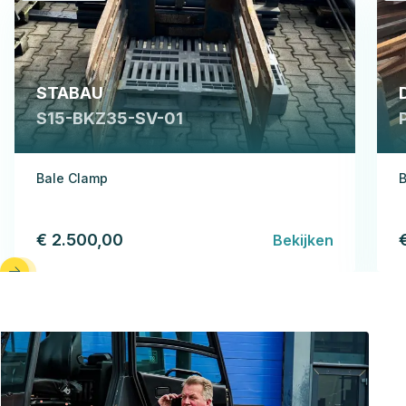
STABAU
S15-BKZ35-SV-01
Bale Clamp
B
€ 2.500,00
Bekijken