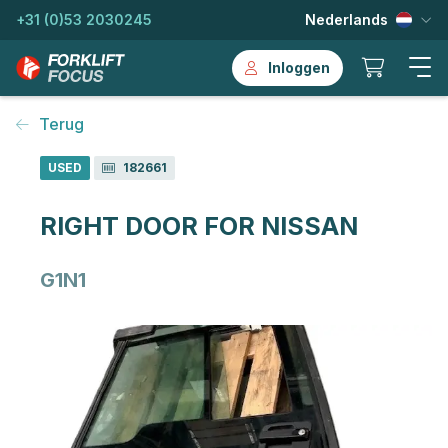
+31 (0)53 2030245
Nederlands
Inloggen
Terug
USED
182661
RIGHT DOOR FOR NISSAN
G1N1