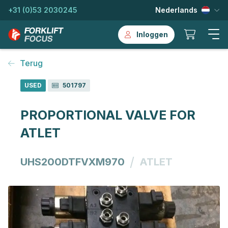
+31 (0)53 2030245
Nederlands
Inloggen
Terug
USED
501797
PROPORTIONAL VALVE FOR
ATLET
/
UHS200DTFVXM970
ATLET