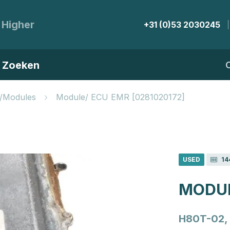
 Higher
+31 (0)53 2030245
Zoeken
s/Modules
Module/ ECU EMR [0281020172]
USED
14
MODUL
H80T-02,