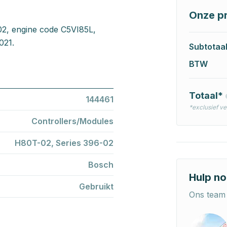
Onze pr
02, engine code C5VI85L,
021.
Subtotaa
BTW
Totaal*
144461
*exclusief v
Controllers/Modules
H80T-02, Series 396-02
Bosch
Hulp no
Gebruikt
Ons team 