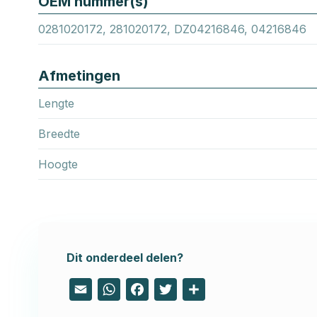
OEM nummer(s)
0281020172, 281020172, DZ04216846, 04216846
Afmetingen
Lengte
Breedte
Hoogte
Dit onderdeel delen?
Email
WhatsApp
Facebook
Twitter
Share