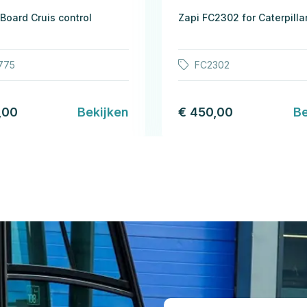
 Board Cruis control
Zapi FC2302 for Caterpilla
775
FC2302
,00
Bekijken
€ 450,00
Be