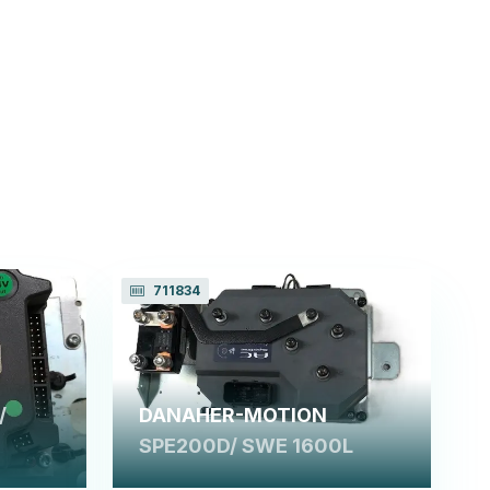
711834
/
DANAHER-MOTION
SPE200D/ SWE 1600L