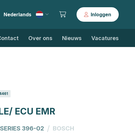
Nederlands
Inloggen
|
Contact
Over ons
Nieuws
Vacatures
4461
E/ ECU EMR
/
 SERIES 396-02
BOSCH