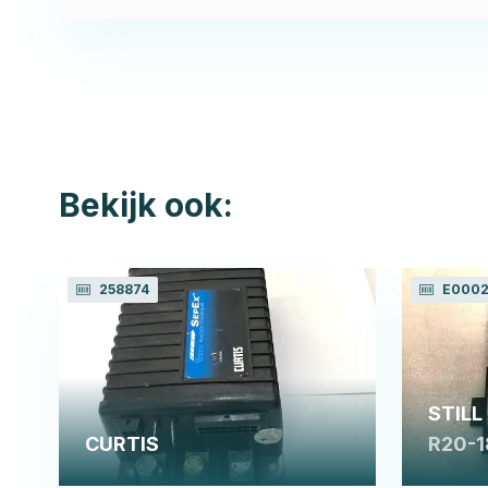
Bekijk ook:
258874
E000
STILL
CURTIS
R20-1