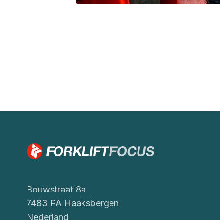
Bouwstraat 8a
7483 PA Haaksbergen
Nederland