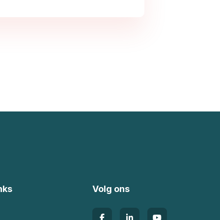
nks
Volg ons