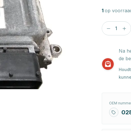
1
op voorraa
Na he
de be
Houdt
kunne
OEM nummer
02