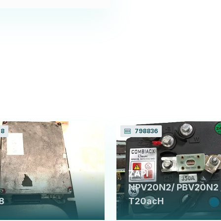
28
798836
ZAPI
NPV20N2/ PBV20N2 
8
T20acH