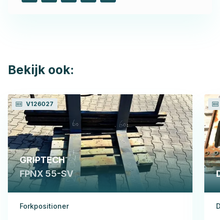
Bekijk ook:
V126027
GRIPTECH
FPNX 55-SV
Forkpositioner
D