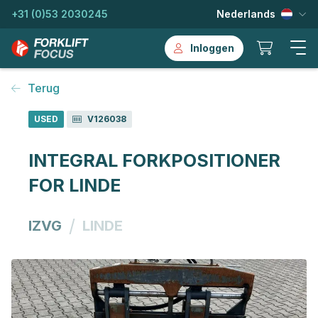
+31 (0)53 2030245
Nederlands
Inloggen
Terug
USED
V126038
INTEGRAL FORKPOSITIONER
FOR LINDE
/
IZVG
LINDE