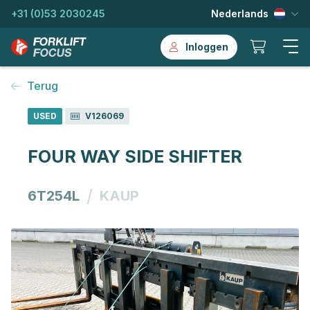
+31 (0)53 2030245
Nederlands
Inloggen
Terug
USED
V126069
FOUR WAY SIDE SHIFTER
/
6T254L
KAUP