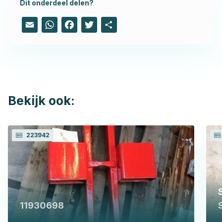
Dit onderdeel delen?
Email
WhatsApp
Facebook
Twitter
Share
Bekijk ook:
223942
11930698