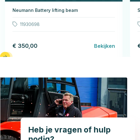
Neumann Battery lifting beam
S
11930698
€ 350,00
Bekijken
Heb je vragen of hulp
nodig?