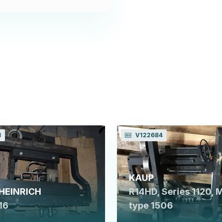
3
V122684
KAUP
HEINRICH
R14HD, Series 1120, 
16
type 1506