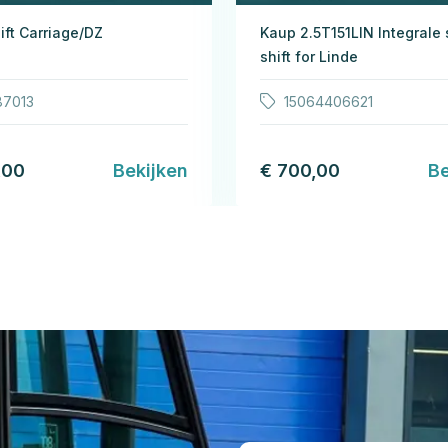
ift Carriage/DZ
Kaup 2.5T151LIN Integrale 
shift for Linde
87013
15064406621
,00
Bekijken
€ 700,00
Be