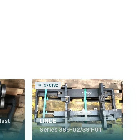
970132
Mast
LINDE
Series 386-02/391-01