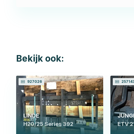
Bekijk ook:
927026
25714
LINDE
JUNG
H20/25 Series 392
ETV 2