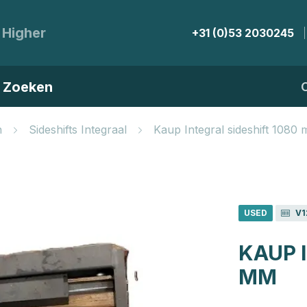
 Higher
+31 (0)53 2030245
Zoeken
n
Sideshifts Integraal
Kaup Integral sideshift 1080 
USED
V1
KAUP 
MM