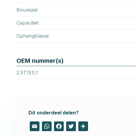
Bouwjaar
Capaciteit
Ophangklasse
OEM nummer(s)
2.5T151L1
Dit onderdeel delen?
Email
WhatsApp
Facebook
Twitter
Share