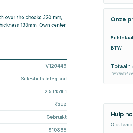
dth over the cheeks 320 mm,
Onze pr
t thickness 138mm, Own center
Subtotaa
BTW
V120446
Totaal*
*exclusief v
Sideshifts Integraal
2.5T151L1
Kaup
Hulp no
Gebruikt
Ons team 
810865