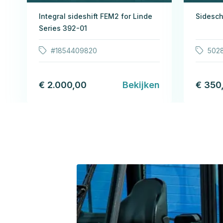
Integral sideshift FEM2 for Linde
Sidesch
Series 392-01
#1854409820
502
€ 2.000,00
Bekijken
€ 350