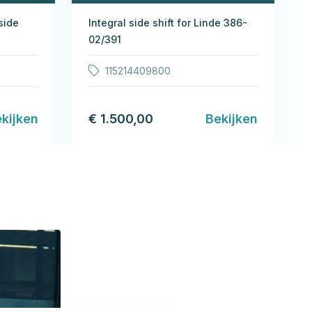
side
Integral side shift for Linde 386-
02/391
115214409800
kijken
€ 1.500,00
Bekijken