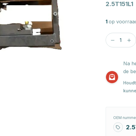
2.5T151L1
1
op voorraa
Na he
de be
Houdt
kunne
OEM nummer
2.5