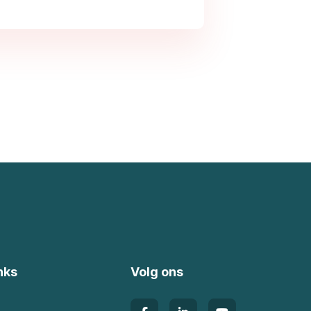
nks
Volg ons