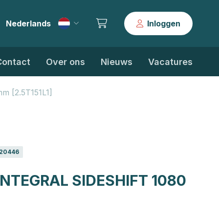
Nederlands
Inloggen
|
Contact
Over ons
Nieuws
Vacatures
mm [2.5T151L1]
20446
INTEGRAL SIDESHIFT 1080