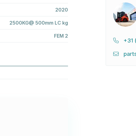
2020
2500KG@ 500mm LC kg
FEM 2
+31 
part