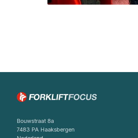
Bouwstraat 8a
7483 PA Haaksbergen