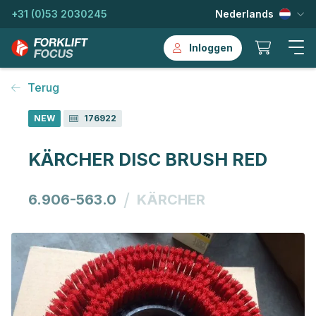
+31 (0)53 2030245
Nederlands
Inloggen
Terug
NEW
176922
KÄRCHER DISC BRUSH RED
/
6.906-563.0
KÄRCHER