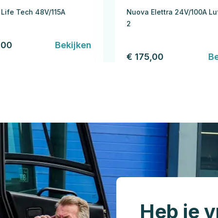
Life Tech 48V/115A
Nuova Elettra 24V/100A Luf
2
,00
Bekijken
€ 175,00
Be
Heb je v