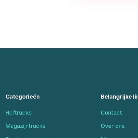
Categorieën
Belangrijke li
Heftrucks
Contact
Magazijntrucks
Over ons