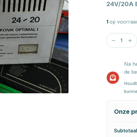
24V/20A 
1
op voorraa
Na he
de be
Houdt
kunne
Onze pr
Subtotaa