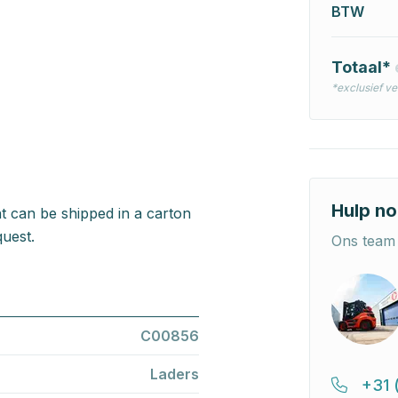
BTW
Totaal*
*exclusief v
Hulp no
t can be shipped in a carton
uest.
Ons team 
C00856
Laders
+31 