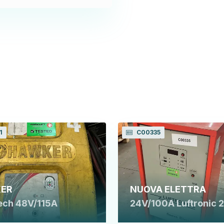
1
C00335
ER
NUOVA ELETTRA
Tech 48V/115A
24V/100A Luftronic 2