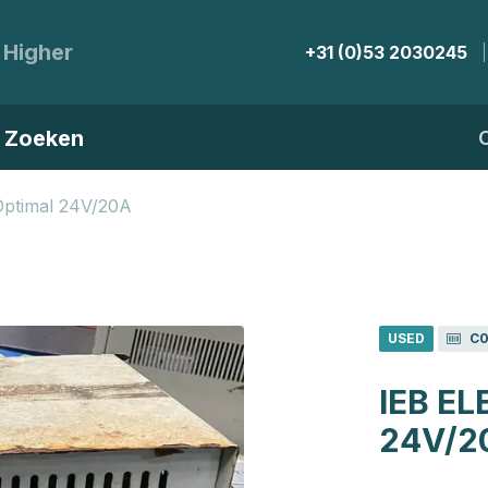
 Higher
+31 (0)53 2030245
Zoeken
 Optimal 24V/20A
USED
C0
IEB E
24V/2