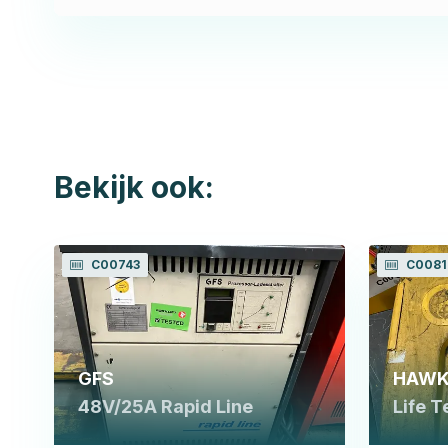
Bekijk ook:
C00743
C0081
GFS
HAWK
48V/25A Rapid Line
Life 