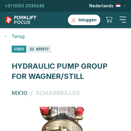
+31 (0)53 2030245
Nederlands
Inloggen
Terug
USED
633217
HYDRAULIC PUMP GROUP
FOR WAGNER/STILL
/
MX10
SCHABMÜLLER