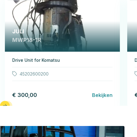
JULI
MWP18-1R
Drive Unit for Komatsu
D
45202600200
€ 300,00
Bekijken