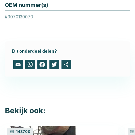
OEM nummer(s)
#9070130070
Dit onderdeel delen?
Email
WhatsApp
Facebook
Twitter
Share
Bekijk ook:
148700