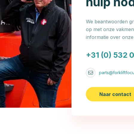
hulp no
We beantwoorden gra
op met onze vakmens
informatie over onz
+31 (0) 532 
parts@forkliftfocu
Naar contact