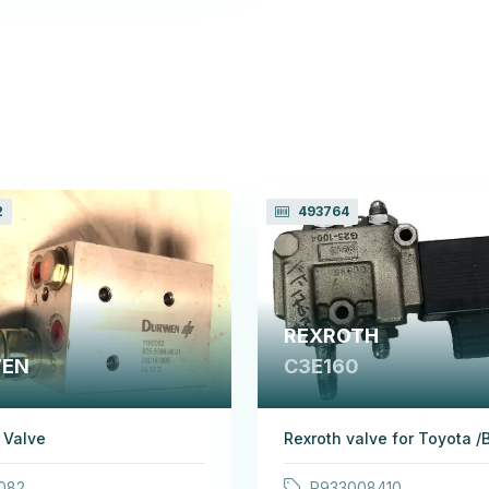
2
493764
REXROTH
EN
C3E160
 Valve
Rexroth valve for Toyota /
082
R933008410