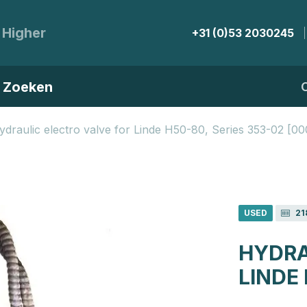
 Higher
+31 (0)53 2030245
Zoeken
ydraulic electro valve for Linde H50-80, Series 353-02 [
USED
21
HYDRA
LINDE 