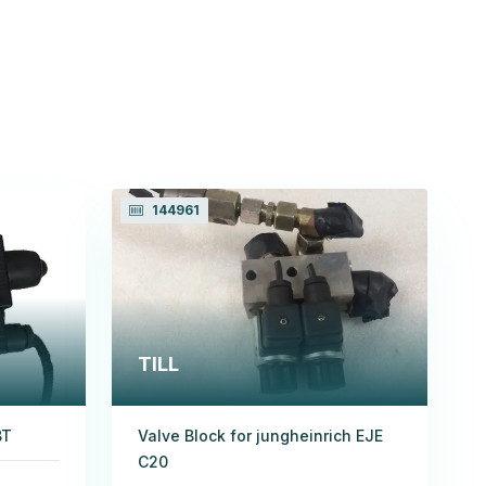
144961
TILL
BT
Valve Block for jungheinrich EJE
C20