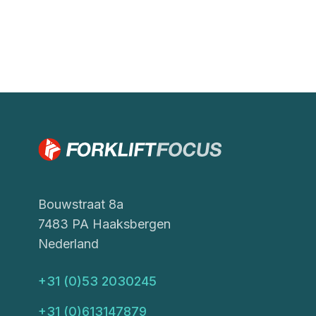
Bouwstraat 8a
7483 PA Haaksbergen
Nederland
+31 (0)53 2030245
+31 (0)613147879