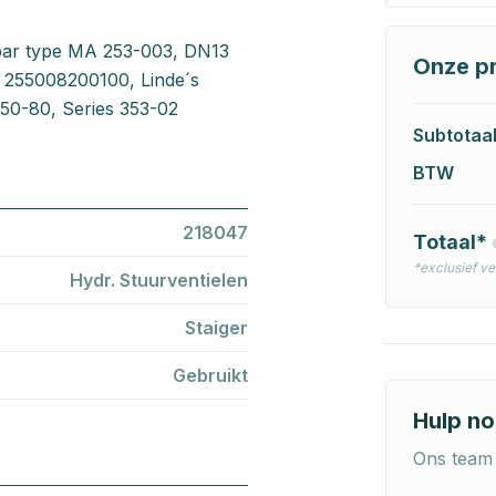
 bar type MA 253-003, DN13
Onze pr
r 255008200100, Linde´s
H50-80, Series 353-02
Subtotaa
BTW
218047
Totaal*
*exclusief v
Hydr. Stuurventielen
Staiger
Gebruikt
Hulp no
Ons team 