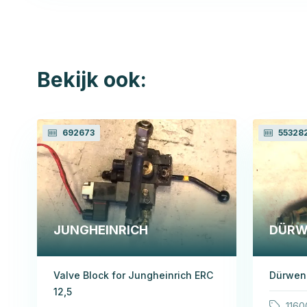
Bekijk ook:
692673
55328
JUNGHEINRICH
DÜRW
Valve Block for Jungheinrich ERC
Dürwen
12,5
1160