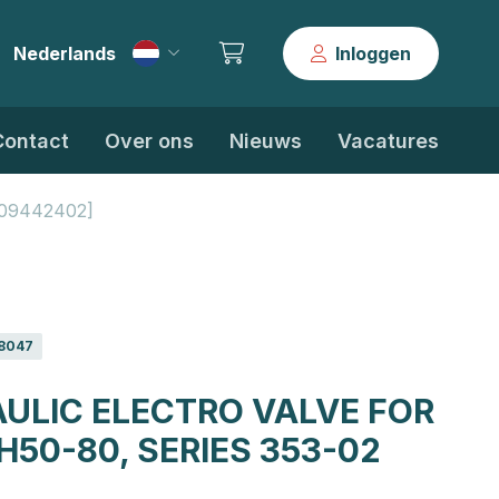
Nederlands
Inloggen
|
Contact
Over ons
Nieuws
Vacatures
0009442402]
8047
ULIC ELECTRO VALVE FOR
H50-80, SERIES 353-02