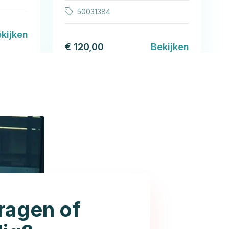
50031384
kijken
€ 120,00
Bekijken
ragen of