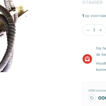
STAIGER
1
op voorraa
Na he
de be
Houdt
kunne
OEM nummer
00