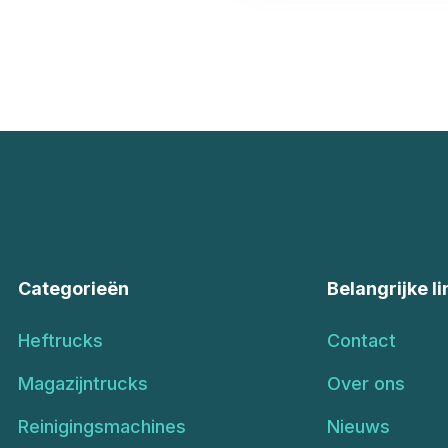
Categorieën
Belangrijke li
Heftrucks
Contact
Magazijntrucks
Over ons
Reinigingsmachines
Nieuws