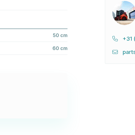
50 cm
+31 
60 cm
part