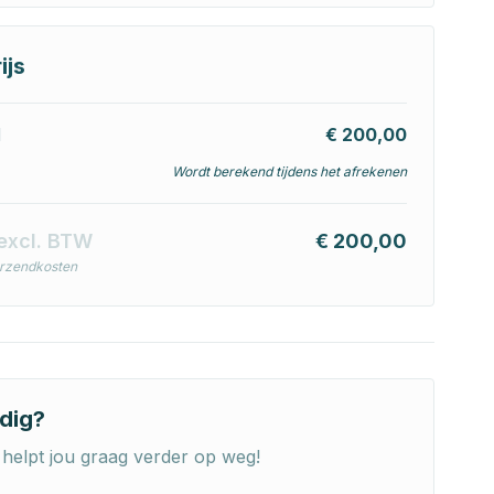
ijs
l
€ 200,00
Wordt berekend tijdens het afrekenen
excl. BTW
€ 200,00
erzendkosten
dig?
helpt jou graag verder op weg!