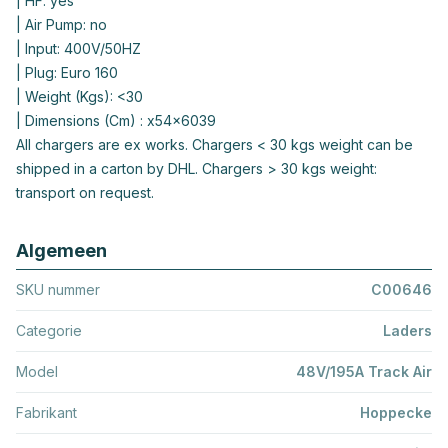
| HF: yes
| Air Pump: no
| Input: 400V/50HZ
| Plug: Euro 160
| Weight (Kgs): <30
| Dimensions (Cm) : x54x6039
All chargers are ex works. Chargers < 30 kgs weight can be
shipped in a carton by DHL. Chargers > 30 kgs weight:
transport on request.
Algemeen
SKU nummer
C00646
Categorie
Laders
Model
48V/195A Track Air
Fabrikant
Hoppecke