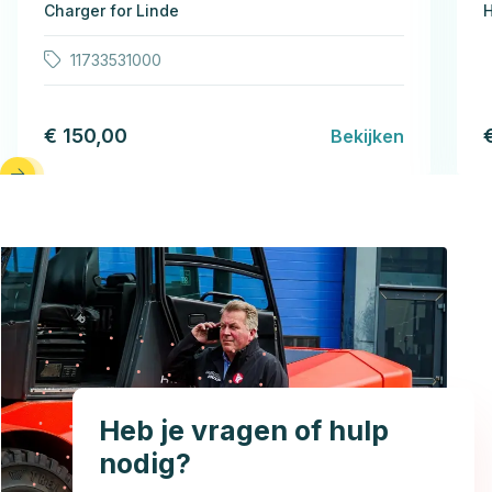
Charger for Linde
H
11733531000
€ 150,00
Bekijken
Heb je vragen of hulp
nodig?