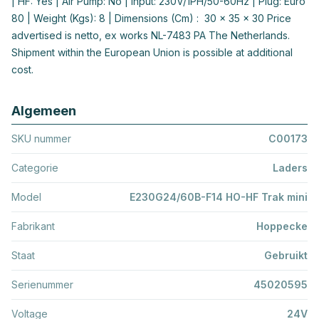
| HF: Yes | Air Pump: No | Input: 230V/1PH/50-60Hz | Plug: Euro
80 | Weight (Kgs): 8 | Dimensions (Cm) : 30 x 35 x 30 Price
advertised is netto, ex works NL-7483 PA The Netherlands.
Shipment within the European Union is possible at additional
cost.
Algemeen
SKU nummer
C00173
Categorie
Laders
Model
E230G24/60B-F14 HO-HF Trak mini
Fabrikant
Hoppecke
Staat
Gebruikt
Serienummer
45020595
Voltage
24V