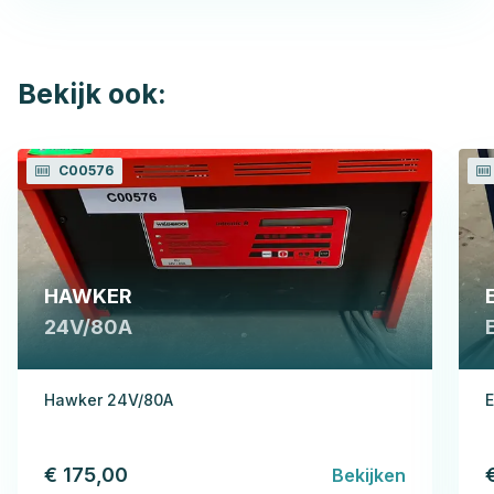
Bekijk ook:
C00576
HAWKER
24V/80A
Hawker 24V/80A
E
€ 175,00
Bekijken