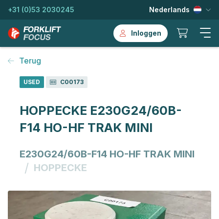
+31 (0)53 2030245
Nederlands
Inloggen
Terug
USED
C00173
HOPPECKE E230G24/60B-
F14 HO-HF TRAK MINI
E230G24/60B-F14 HO-HF TRAK MINI
/
HOPPECKE