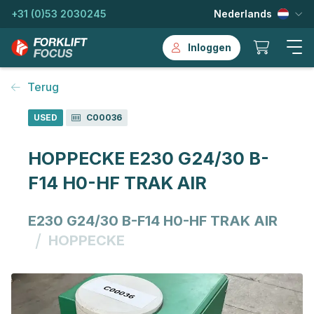
+31 (0)53 2030245
Nederlands
Inloggen
Terug
USED
C00036
HOPPECKE E230 G24/30 B-
F14 H0-HF TRAK AIR
E230 G24/30 B-F14 H0-HF TRAK AIR
/
HOPPECKE