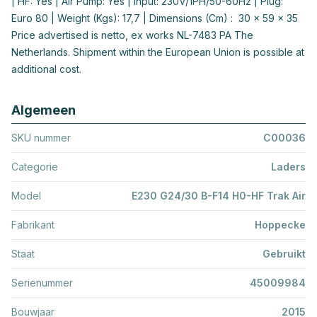
| HF: Yes | Air Pump: Yes | Input: 230V/1PH/50-60Hz | Plug:
Euro 80 | Weight (Kgs): 17,7 | Dimensions (Cm) : 30 x 59 x 35
Price advertised is netto, ex works NL-7483 PA The
Netherlands. Shipment within the European Union is possible at
additional cost.
Algemeen
SKU nummer
C00036
Categorie
Laders
Model
E230 G24/30 B-F14 H0-HF Trak Air
Fabrikant
Hoppecke
Staat
Gebruikt
Serienummer
45009984
Bouwjaar
2015