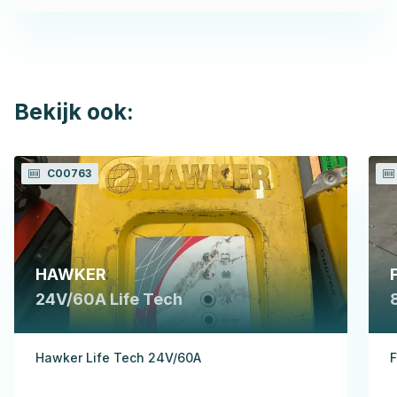
Bekijk ook:
C00763
HAWKER
24V/60A Life Tech
Hawker Life Tech 24V/60A
F