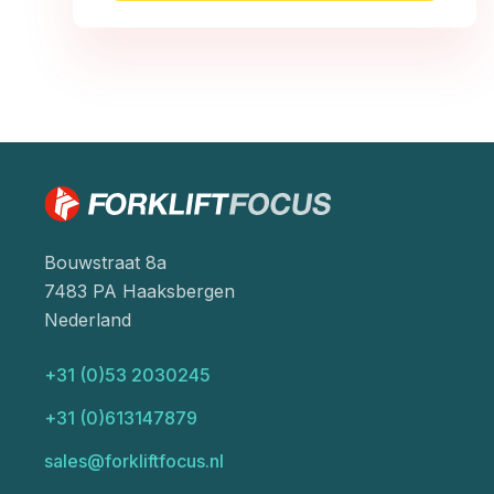
Bouwstraat 8a
7483 PA Haaksbergen
Nederland
+31 (0)53 2030245
+31 (0)613147879
sales@forkliftfocus.nl