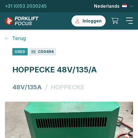
+31 (0)53 2030245
Nederlands
Inloggen
Terug
USED
C00494
HOPPECKE 48V/135/A
/
48V/135A
HOPPECKE