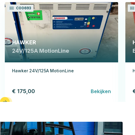
C00693
HAWKER
24V/125A MotionLine
Hawker 24V/125A MotionLine
H
€ 175,00
Bekijken