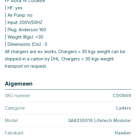
FF stock nr C00869
| HF: yes
| Air Pump: no
| Input: 200V/50HZ
| Plug: Anderson 160
| Weight (Kgs): <30
| Dimensions (Cm) : 0
All chargers are ex works. Chargers < 30 kgs weight can be
shipped in a carton by DHL. Chargers > 30 kgs weight:
transport on request.
Algemeen
SKU nummer
C00869
Categorie
Laders
Model
QAA338016 Lifetech Modular
Fabrikant
Hawker