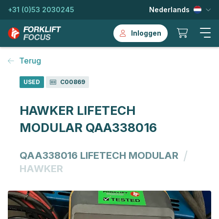
+31 (0)53 2030245
Nederlands
Inloggen
Terug
USED
C00869
HAWKER LIFETECH
MODULAR QAA338016
/
QAA338016 LIFETECH MODULAR
HAWKER