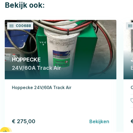
Bekijk ook:
C00688
HOPPECKE
24V/60A Track Air
Hoppecke 24V/60A Track Air
C
€ 275,00
Bekijken