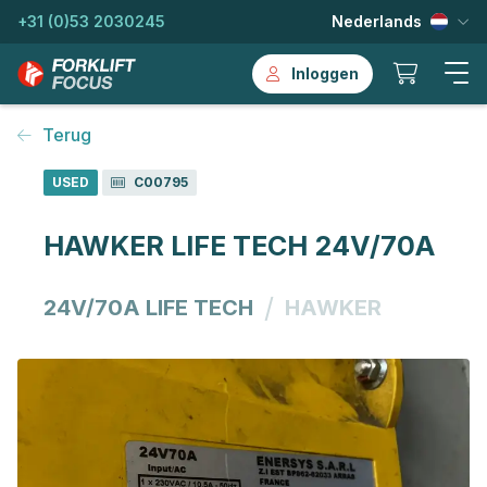
+31 (0)53 2030245
Nederlands
Inloggen
Terug
USED
C00795
HAWKER LIFE TECH 24V/70A
/
24V/70A LIFE TECH
HAWKER