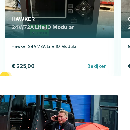
HAWKER
24V/72A Life IQ Modular
Hawker 24V/72A Life IQ Modular
G
€ 225,00
Bekijken