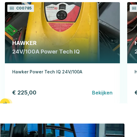
C00785
HAWKER
24V/100A Power Tech IQ
Hawker Power Tech IQ 24V/100A
H
€ 225,00
Bekijken