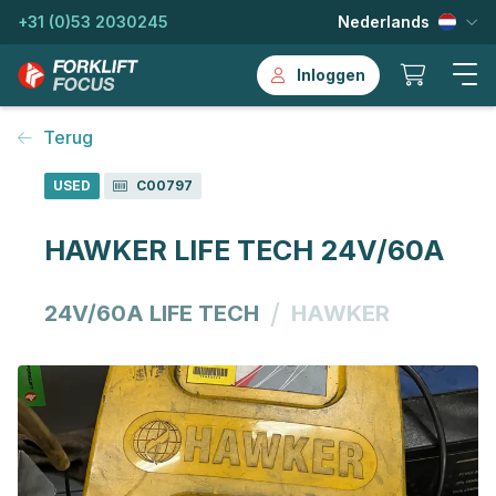
+31 (0)53 2030245
Nederlands
Inloggen
Terug
USED
C00797
HAWKER LIFE TECH 24V/60A
/
24V/60A LIFE TECH
HAWKER