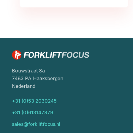
Bouwstraat 8a
7483 PA Haaksbergen
Nederland
+31 (0)53 2030245
+31 (0)613147879
sales@forkliftfocus.nl