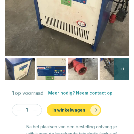
+1
1
op voorraad
Meer nodig? Neem contact op.
In winkelwagen
Na het plaatsen van een bestelling ontvang je
vrijblijvend de berekende totaalprijs (inclusief