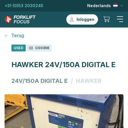
+31 (0)53 2030245
Nederlands
Inloggen
Terug
USED
C00356
HAWKER 24V/150A DIGITAL E
/
24V/150A DIGITAL E
HAWKER