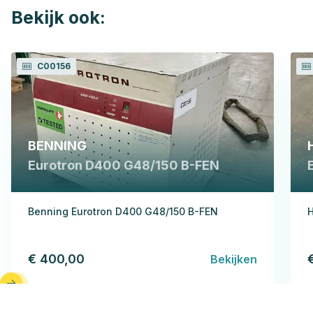
Bekijk ook:
C00156
BENNING
Eurotron D400 G48/150 B-FEN
Benning Eurotron D400 G48/150 B-FEN
H
€ 400,00
Bekijken