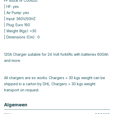
FF stock nr C00620
| HF: yes
| Air Pump: yes
| Input: 360V/50HZ
| Plug: Euro 160
| Weight (Kgs): <30
| Dimensions (Cm) : 0
120A Charger suitable for 24 Volt forklifts with batteries 600Ah
and more.
All chargers are ex works. Chargers < 30 kgs weight can be
shipped in a carton by DHL. Chargers > 30 kgs weight:
transport on request.
Algemeen