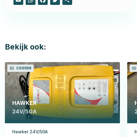
Bekijk ook:
C00559
HAWKER
24V/50A
Hawker 24V/50A
H