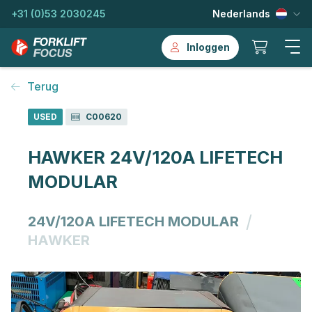
+31 (0)53 2030245
Nederlands
Inloggen
Terug
USED
C00620
HAWKER 24V/120A LIFETECH
MODULAR
/
24V/120A LIFETECH MODULAR
HAWKER