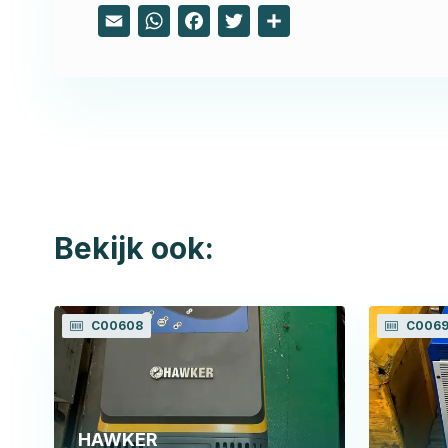
Email
WhatsApp
Facebook
Twitter
Share
Bekijk ook:
C00608
C0069
HAWKER