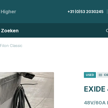
 Higher
+31 (0)53 2030245
Zoeken
ilon Classic
USED
C0
EXIDE
48V/60A 