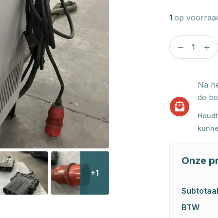
1
op voorraa
Na he
de be
Houdt
kunne
Onze pr
+1
Subtotaa
BTW