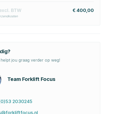
excl. BTW
€ 400,00
erzendkosten
dig?
helpt jou graag verder op weg!
Team Forklift Focus
(0)53 2030245
s@forkliftfocus.nl