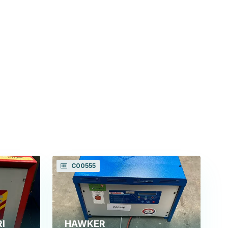
C00555
I
HAWKER