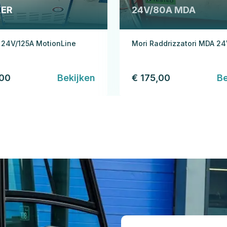
ER
24V/80A MDA
 24V/125A MotionLine
Mori Raddrizzatori MDA 2
,00
Bekijken
€ 175,00
Be