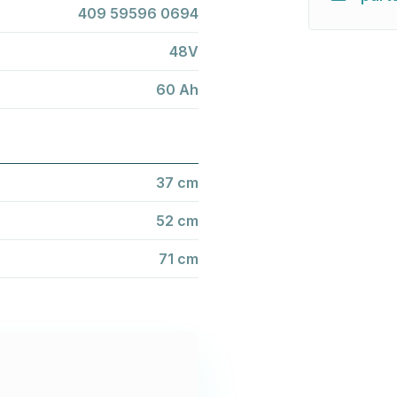
409 59596 0694
48V
60 Ah
37 cm
52 cm
71 cm