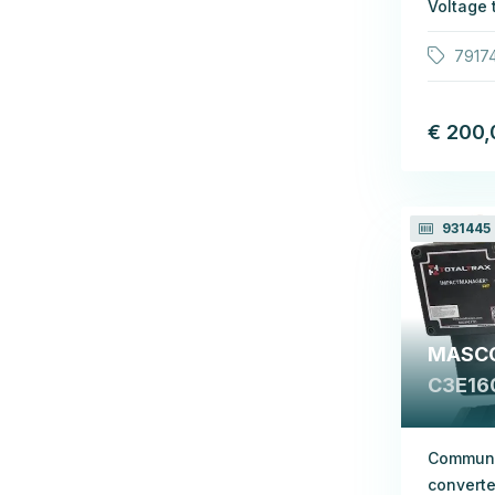
Voltage 
7917
€ 200,
931445
MASC
C3E16
Communic
converte