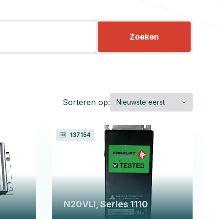
Zoeken
Sorteren op:
137154
N20VLI, Series 1110