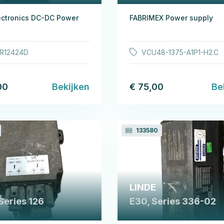
ectronics DC-DC Power
FABRIMEX Power supply
R12424D
VCU48-1375-A1P1-H2.C
00
Bekijken
€ 75,00
Be
133580
LINDE
Series 126
E30, Series 336-02