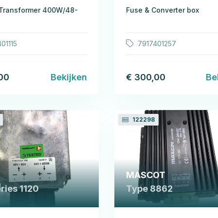
 Transformer 400W/48-
Fuse & Converter box
01115
7917401257
00
Bekijken
€ 300,00
Be
122298
MASCOT
eries 1120
Type 8862