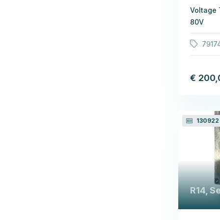
Voltage
80V
79174
€ 200,
130922
R14, S