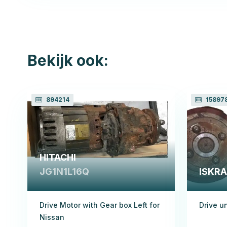
Bekijk ook:
894214
15897
HITACHI
JG1N1L16Q
ISKRA
Drive Motor with Gear box Left for
Drive un
Nissan