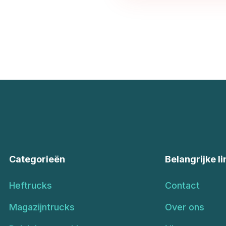
Categorieën
Belangrijke li
Heftrucks
Contact
Magazijntrucks
Over ons