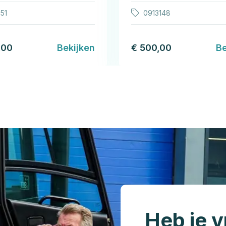
51
0913148
,00
Bekijken
€ 500,00
Be
Heb je v