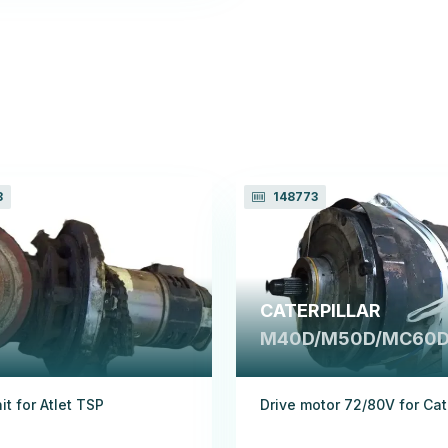
8
148773
CATERPILLAR
M40D/M50D/MC60D
it for Atlet TSP
Drive motor 72/80V for Cate