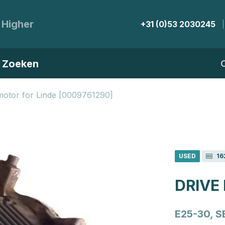
 Higher
+31 (0)53 2030245
Zoeken
motor for Linde [0009761290]
USED
16
DRIVE
E25-30, S