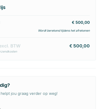
ijs
l
€ 500,00
Wordt berekend tijdens het afrekenen
excl. BTW
€ 500,00
erzendkosten
dig?
helpt jou graag verder op weg!