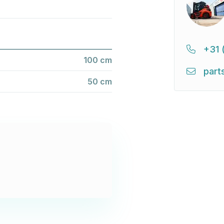
+31 
100 cm
part
50 cm