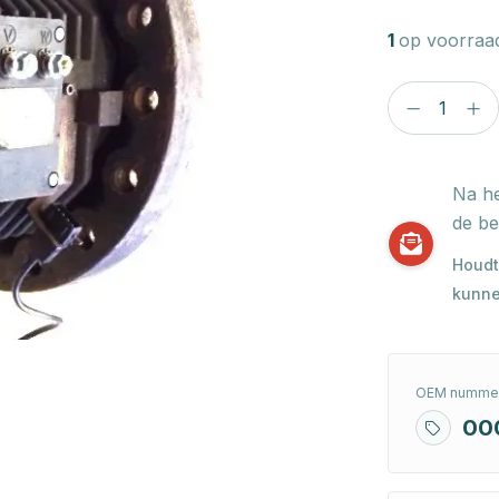
1
op voorraa
Na he
de be
Houdt
kunne
OEM nummer
00