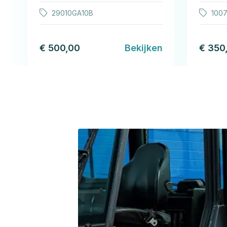
29010GA10B
1007
€ 500,00
Bekijken
€ 350