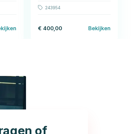
243954
kijken
€ 400,00
Bekijken
ragen of