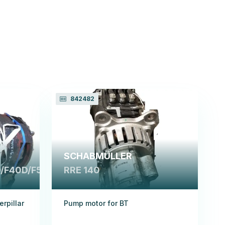
842482
SCHABMÜLLER
/F40D/F50D
RRE 140
rpillar
Pump motor for BT