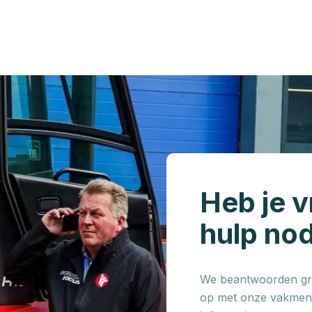
Heb je v
hulp no
We beantwoorden gra
op met onze vakmens