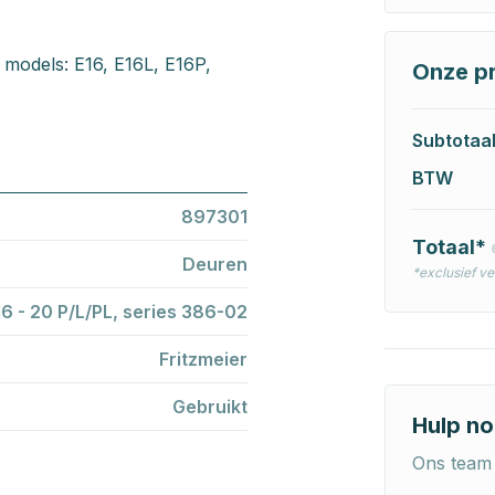
g models: E16, E16L, E16P,
Onze pr
Subtotaa
BTW
897301
Totaal*
Deuren
*exclusief v
16 - 20 P/L/PL, series 386-02
Fritzmeier
Gebruikt
Hulp no
Ons team 