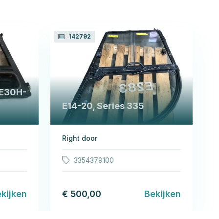
142792
-E30H-
E14-20, Series 335
Right door
3354379100
kijken
€ 500,00
Bekijken