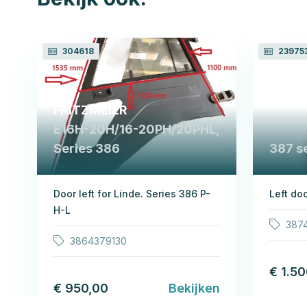
304618
23975
FRITZMEIER
E16H-20H/16-20PH/20PHL,
Series 386
387 s
Door left for Linde. Series 386 P-
Left do
H-L
387
3864379130
€ 1.5
€ 950,00
Bekijken