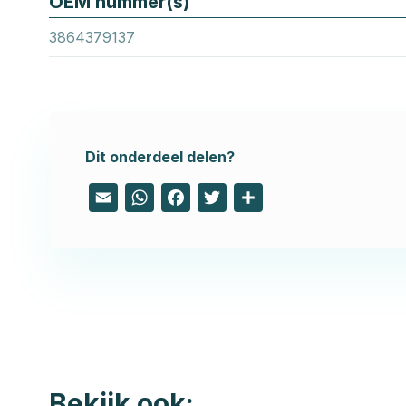
OEM nummer(s)
3864379137
Dit onderdeel delen?
Email
WhatsApp
Facebook
Twitter
Share
Bekijk ook: