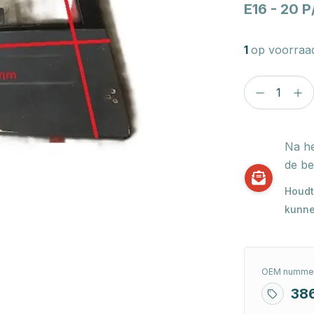
E16 - 20 
1
op voorraa
Na he
de be
Houdt
kunne
OEM nummer
38