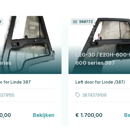
3
568772
E20-30 / E20H-600
eries
600 series 387
or for Linde 387
Left door for Linde /387/
4379155
3874379109
00,00
Bekijken
€ 1.700,00
Be