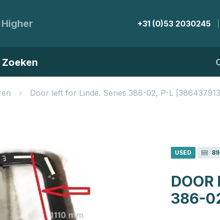
 Higher
+31 (0)53 2030245
Zoeken
ren
Door left for Linde. Series 386-02, P-L [38643791
USED
89
DOOR L
386-02