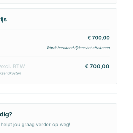
ijs
l
€ 700,00
Wordt berekend tijdens het afrekenen
excl. BTW
€ 700,00
erzendkosten
dig?
helpt jou graag verder op weg!