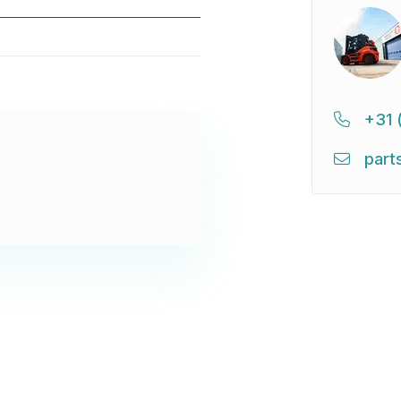
+31 
part