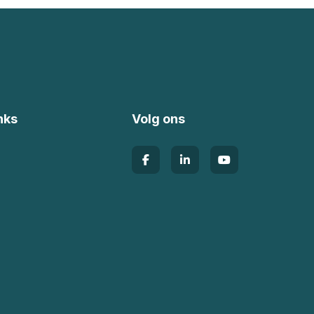
nks
Volg ons