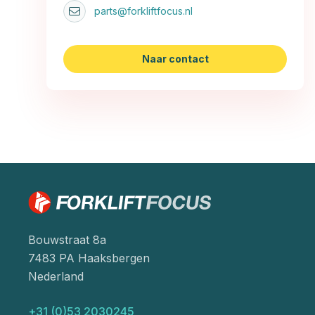
parts@forkliftfocus.nl
Naar contact
Bouwstraat 8a
7483 PA Haaksbergen
Nederland
+31 (0)53 2030245