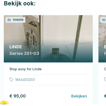
Bekijk ook:
106055
LINDE
Series 351-03
Stop assy for Linde
C
1864403203
€ 95,00
Bekijken