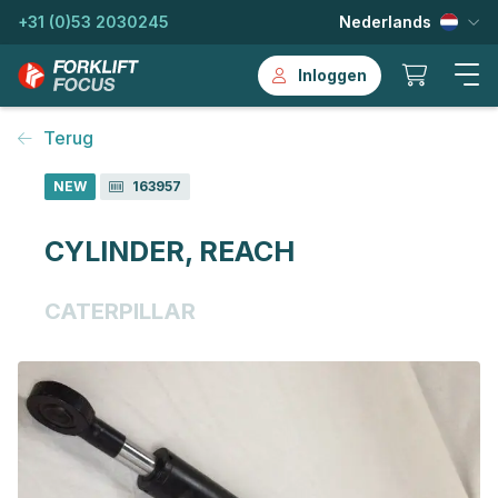
+31 (0)53 2030245
Nederlands
Inloggen
Terug
NEW
163957
CYLINDER, REACH
CATERPILLAR