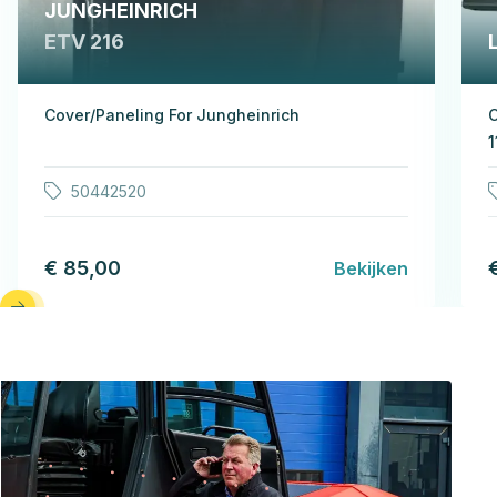
JUNGHEINRICH
ETV 216
Cover/Paneling For Jungheinrich
C
1
50442520
€ 85,00
Bekijken