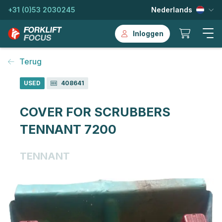
+31 (0)53 2030245
Nederlands
Inloggen
Terug
USED
408641
COVER FOR SCRUBBERS
TENNANT 7200
TENNANT