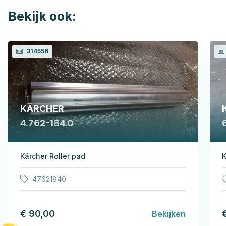
Bekijk ook:
314556
KÄRCHER
4.762-184.0
Kärcher Roller pad
K
47621840
€ 90,00
Bekijken