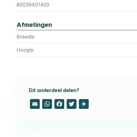
#0039401403
Afmetingen
Breedte
Hoogte
Dit onderdeel delen?
Email
WhatsApp
Facebook
Twitter
Share