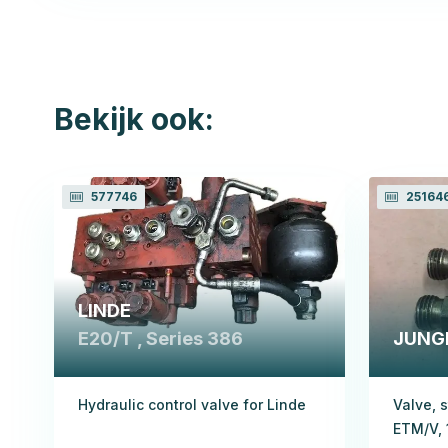
Bekijk ook:
577746
25164
LINDE
E20/T , Series 386
JUNG
Hydraulic control valve for Linde
Valve, 
ETM/V, 