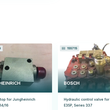
6
155715
HEINRICH
BOSCH
stop for Jungheinrich
Hydraulic control valve for
14/16
E35P, Series 337