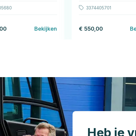
05680
3374405701
,00
Bekijken
€ 550,00
Be
Heb je v