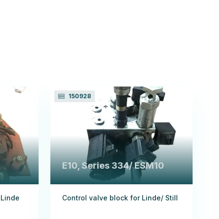
150928
E10, Series 334/ ESM10
 Linde
Control valve block for Linde/ Still