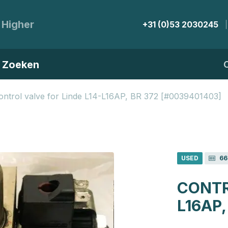
 Higher
+31 (0)53 2030245
Zoeken
ontrol valve for Linde L14-L16AP, BR 372 [#0039401403]
USED
66
CONTR
L16AP,