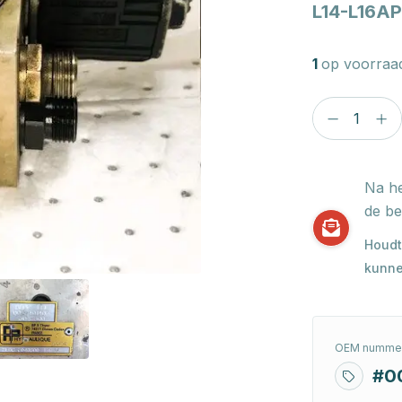
L14-L16AP
1
op voorraa
Na he
de be
Houdt
kunne
OEM nummer
#0