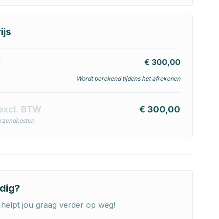
ijs
l
€ 300,00
Wordt berekend tijdens het afrekenen
excl. BTW
€ 300,00
erzendkosten
dig?
helpt jou graag verder op weg!