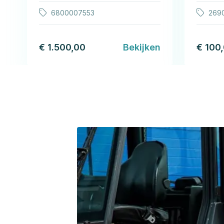
6800007553
269
€ 1.500,00
Bekijken
€ 100