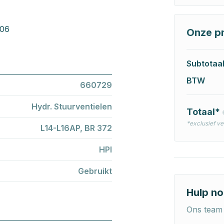
006
Onze pr
Subtotaa
BTW
660729
Hydr. Stuurventielen
Totaal*
*exclusief v
L14-L16AP, BR 372
HPI
Gebruikt
Hulp no
Ons team 