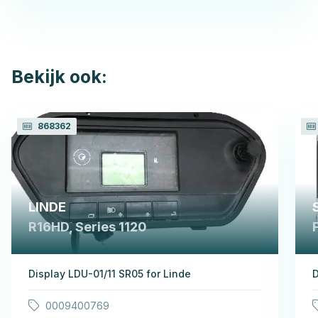
Bekijk ook:
868362
LINDE
R16HD, Series 1120
Display LDU-01/11 SR05 for Linde
D
0009400769