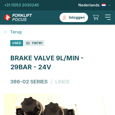
+31 (0)53 2030245
Nederlands
Inloggen
Terug
USED
116761
BRAKE VALVE 9L/MIN -
29BAR - 24V
/
386-02 SERIES
LINDE