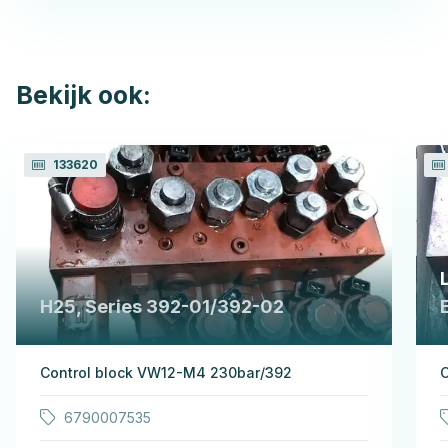
Bekijk ook:
133620
H25, Series 392-01/392-02
Control block VW12-M4 230bar/392
C
6790007535