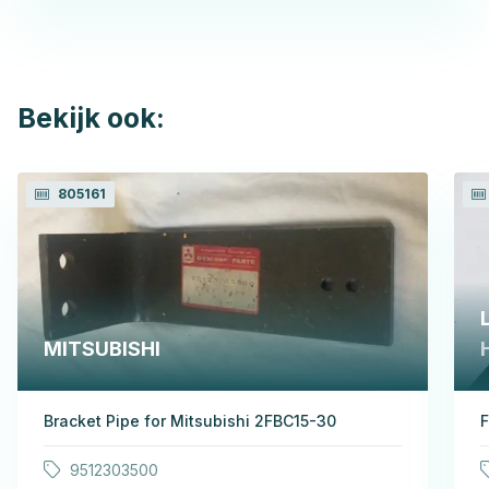
Bekijk ook:
805161
MITSUBISHI
Bracket Pipe for Mitsubishi 2FBC15-30
F
9512303500