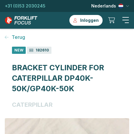
+31 (0)53 2030245
Nederlands
Inloggen
Terug
NEW
182610
BRACKET CYLINDER FOR
CATERPILLAR DP40K-
50K/GP40K-50K
CATERPILLAR