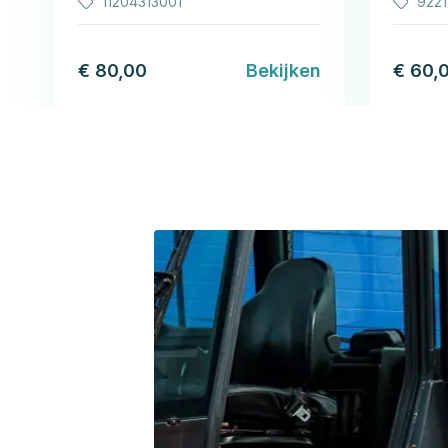
11204313001
922
€ 80,00
Bekijken
€ 60,