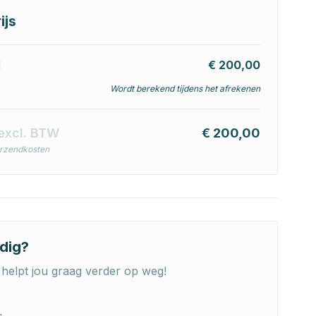
ijs
l
€ 200,00
Wordt berekend tijdens het afrekenen
excl. BTW
€ 200,00
erzendkosten
dig?
helpt jou graag verder op weg!