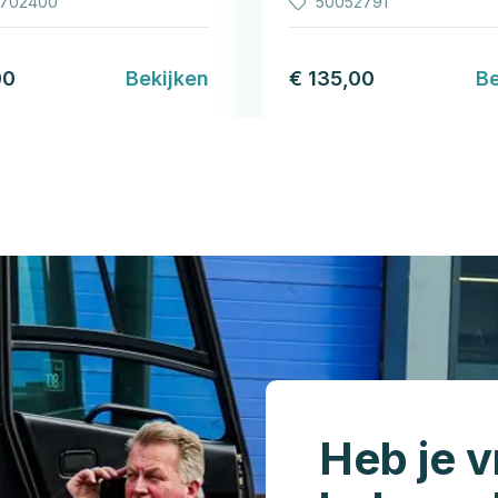
1702400
50052791
00
Bekijken
€ 135,00
Be
Heb je v