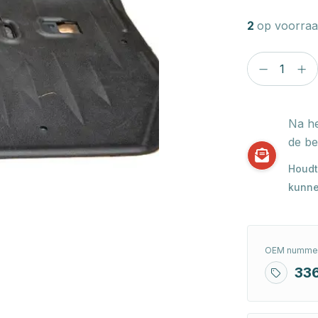
2
op voorraa
Na he
de be
Houdt
kunne
OEM nummer
33