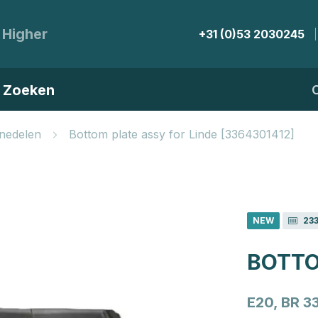
 Higher
+31 (0)53 2030245
Zoeken
nedelen
Bottom plate assy for Linde [3364301412]
NEW
233
BOTTO
E20, BR 3