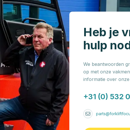
Heb je v
hulp no
We beantwoorden gra
op met onze vakmens
informatie over onz
+31 (0) 532 
parts@forkliftfocu