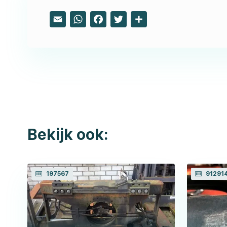
Email
WhatsApp
Facebook
Twitter
Share
Bekijk ook:
197567
91291