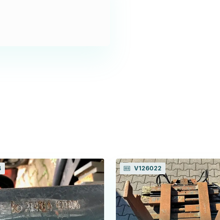
4
V126022