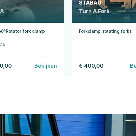
STABAU
1A
Turn A Fork
0°Rotator fork clamp
Forkclamp, rotating forks
51A
00,00
Bekijken
€ 400,00
Be