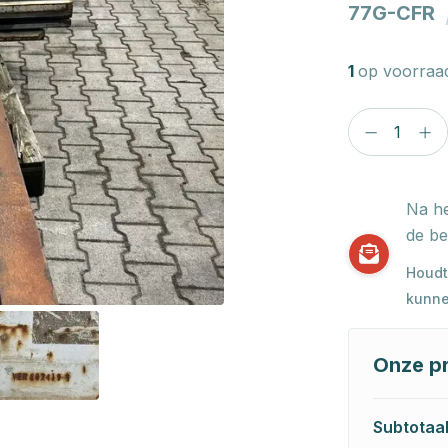
77G-CFR
1
op voorraa
Na he
de be
Houdt
kunne
Onze pr
Subtotaa