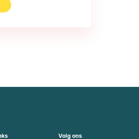
nks
Volg ons