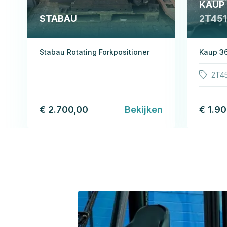
KAUP
STABAU
2T45
Stabau Rotating Forkpositioner
Kaup 36
2T4
€ 2.700,00
Bekijken
€ 1.9