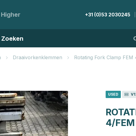
 Higher
+31 (0)53 2030245
Zoeken
n
Draaivorkenklemmen
Rotating Fork Clamp FEM
USED
V1
ROTAT
4/FEM