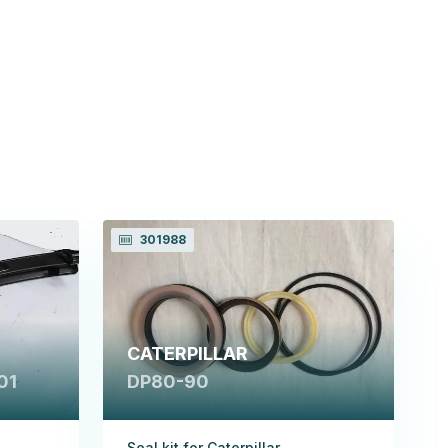
301988
CATERPILLAR
01
DP80-90
Seal kit for Caterpillar