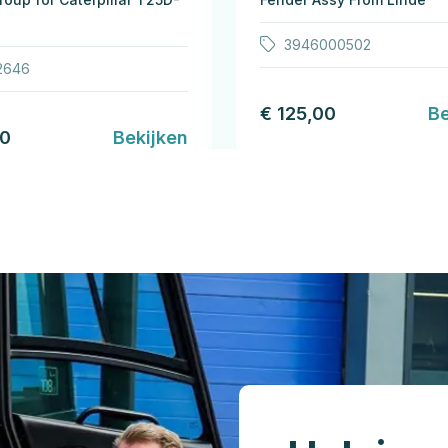
3946000502
2646
€ 125,00
Be
00
Bekijken