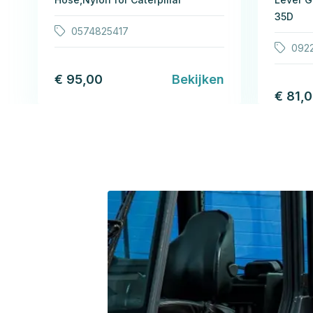
35D
0574825417
092
€ 95,00
Bekijken
€ 81,