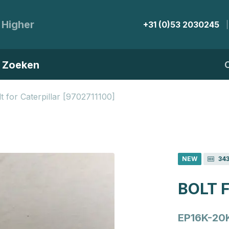
 Higher
+31 (0)53 2030245
Zoeken
t for Caterpillar [9702711100]
NEW
34
BOLT 
EP16K-20