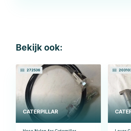
Bekijk ook:
272536
20310
CATERPILLAR
CATER
Hose,Nylon for Caterpillar
Lever G