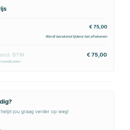
ijs
l
€ 75,00
Wordt berekend tijdens het afrekenen
excl. BTW
€ 75,00
erzendkosten
dig?
helpt jou graag verder op weg!