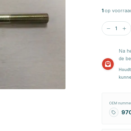
1
op voorraa
Na he
de be
Houdt
kunne
OEM nummer
97