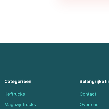
Categorieën
Belangrijke li
Heftrucks
Contact
Magazijntrucks
Over ons