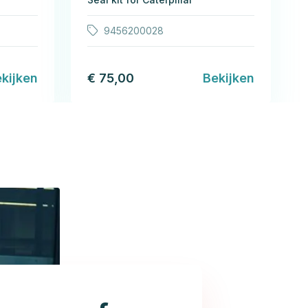
9456200028
kijken
€ 75,00
Bekijken