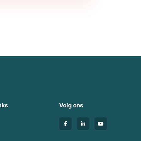
nks
Volg ons