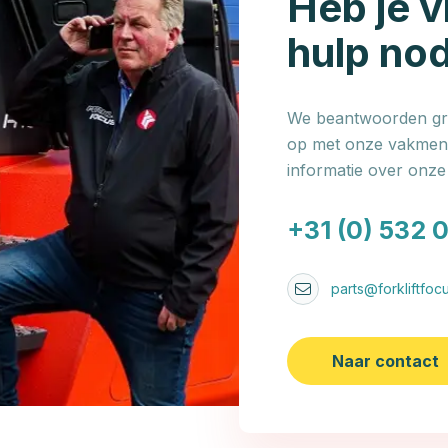
Heb je v
hulp no
We beantwoorden gra
op met onze vakmens
informatie over onz
+31 (0) 532 
parts@forkliftfocu
Naar contact