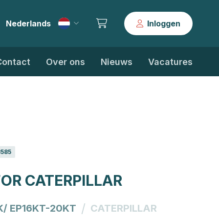
Nederlands
Inloggen
|
Contact
Over ons
Nieuws
Vacatures
3585
FOR CATERPILLAR
/
K/ EP16KT-20KT
CATERPILLAR