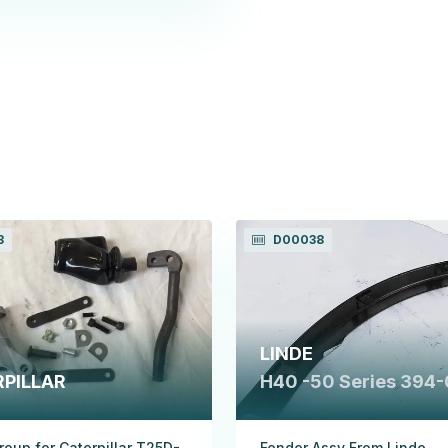
3
D00038
LINDE
PILLAR
H40 -50 Series 394-
roup for Caterpillar T25D-
Fender Assy From Linde