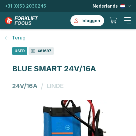
+31 (0)53 2030245
Nederlands
Inloggen
Terug
USED
461697
BLUE SMART 24V/16A
/
24V/16A
LINDE