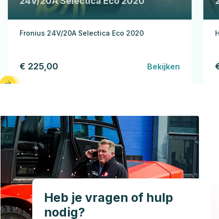
24V/20A Selectica Eco 2020
Fronius 24V/20A Selectica Eco 2020
H
€ 225,00
Bekijken
Heb je vragen of hulp
nodig?