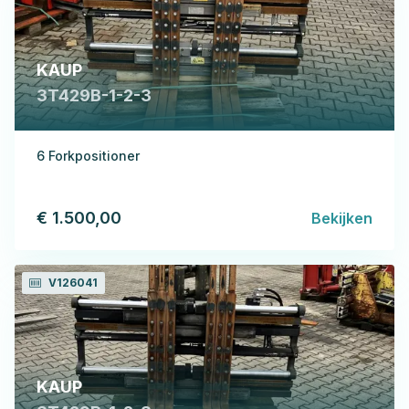
KAUP
3T429B-1-2-3
6 Forkpositioner
€ 1.500,00
Bekijken
V126041
KAUP