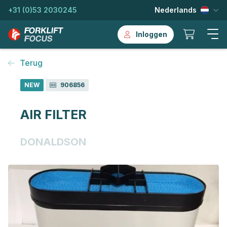
+31 (0)53 2030245
Nederlands
Inloggen
Terug
NEW
906856
AIR FILTER
DONALDSON