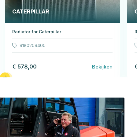
CATERPILLAR
Radiator for Caterpillar
R
9180209400
€ 578,00
Bekijken