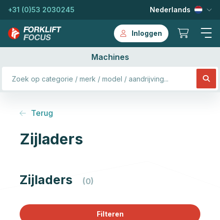
+31 (0)53 2030245
Nederlands
Inloggen
Machines
Terug
Zijladers
Zijladers
(0)
Filteren