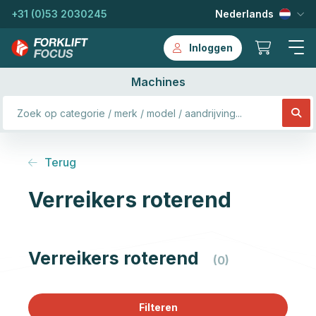
+31 (0)53 2030245
Nederlands
Inloggen
Machines
Terug
Verreikers roterend
Verreikers roterend
(0)
Filteren