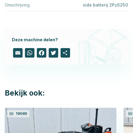
Omschrijving
side batterij 2PzS250
Deze machine delen?
Email
WhatsApp
Facebook
Twitter
Share
Bekijk ook:
19065