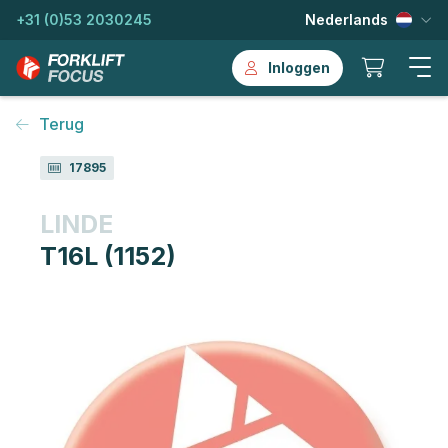
+31 (0)53 2030245
Nederlands
Inloggen
Terug
17895
LINDE
T16L (1152)