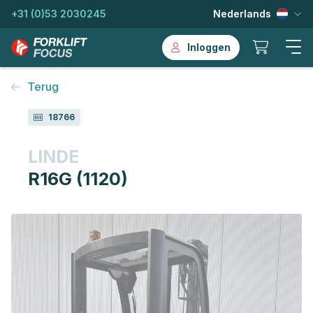
+31 (0)53 2030245
Nederlands
Inloggen
Terug
18766
LINDE
R16G (1120)