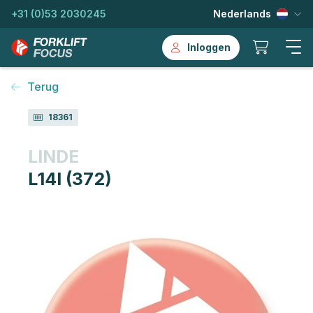
+31 (0)53 2030245
Nederlands
Inloggen
Terug
18361
LINDE
L14I (372)