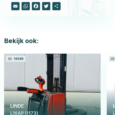
Email
WhatsApp
Facebook
Twitter
Share
Bekijk ook:
19286
LINDE
L16AP (1173)