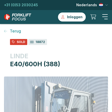
+31 (0)53 2030245
Nederlands
Inloggen
Terug
SOLD
18872
LINDE
E40/600H (388)