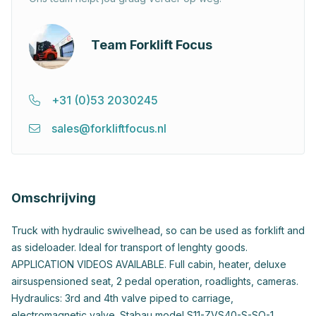
Team Forklift Focus
+31 (0)53 2030245
sales@forkliftfocus.nl
Omschrijving
Truck with hydraulic swivelhead, so can be used as forklift and
as sideloader. Ideal for transport of lenghty goods.
APPLICATION VIDEOS AVAILABLE. Full cabin, heater, deluxe
airsuspensioned seat, 2 pedal operation, roadlights, cameras.
Hydraulics: 3rd and 4th valve piped to carriage,
electromagnetic valve. Stabau model S11-ZVS40-S-SO-1,