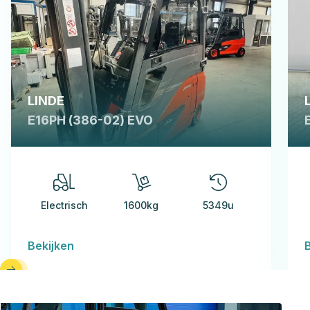
LINDE
E16PH (386-02) EVO
Electrisch
1600kg
5349u
Bekijken