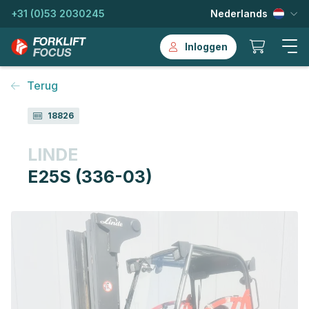
+31 (0)53 2030245
Nederlands
Inloggen
Terug
18826
LINDE
E25S (336-03)