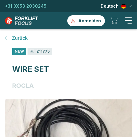
+31 (0)53 2030245
Deutsch
Anmelden
Zurück
NEW
211775
WIRE SET
ROCLA