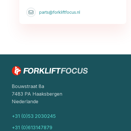
parts@forkliftfocus.nl
Bouwstraat 8a
7483 PA Haaksbergen
Niederlande
+31 (0)53 2030245
+31 (0)613147879