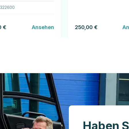
3322600
0 €
Ansehen
250,00 €
An
Haben S