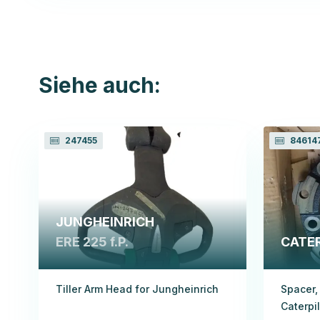
Siehe auch:
247455
84614
JUNGHEINRICH
ERE 225 f.P.
CATER
Tiller Arm Head for Jungheinrich
Spacer,
Caterpil