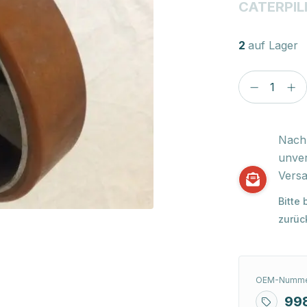
CATERPIL
2
auf Lager
Nach 
unver
Versa
Bitte
zurüc
OEM-Numme
99