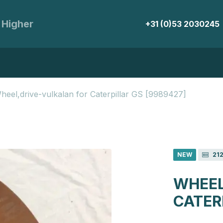
 Higher
+31 (0)53 2030245
heel,drive-vulkalan for Caterpillar GS [9989427]
NEW
21
WHEEL
CATER