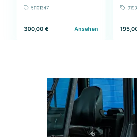
51101347
919
300,00 €
Ansehen
195,0