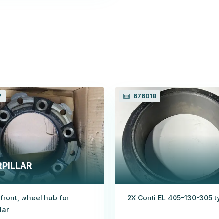
7
676018
PILLAR
 front, wheel hub for
2X Conti EL 405-130-305 t
lar