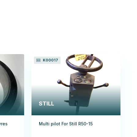
K00017
STILL
yres
Multi pilot For Still R50-15