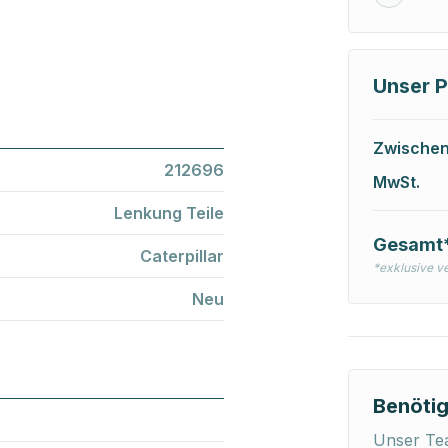
Unser P
Zwische
212696
MwSt.
Lenkung Teile
Gesamt
Caterpillar
*exklusive v
Neu
Benötig
Unser Tea