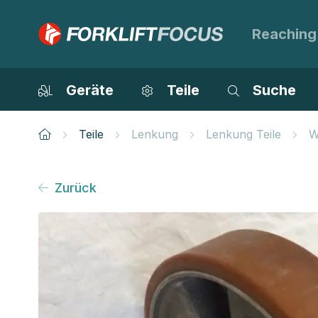
Reaching
Geräte
Teile
Suche
Teile
Lenkung
Lenkung Teile
W
Zurück