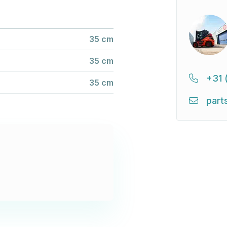
35 cm
35 cm
+31 
35 cm
part