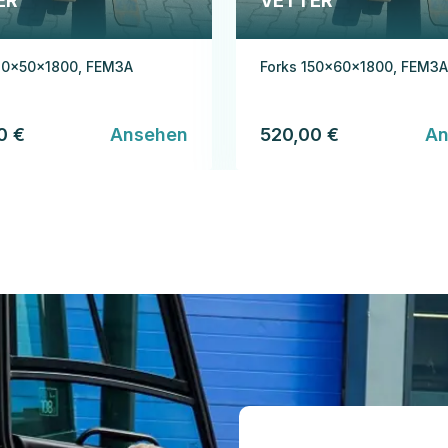
ER
VETTER
20x50x1800, FEM3A
Forks 150x60x1800, FEM3A
0 €
Ansehen
520,00 €
An