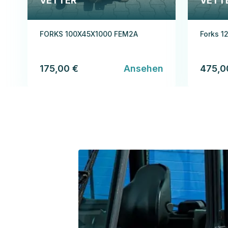
VETTER
VETT
FORKS 100X45X1000 FEM2A
Forks 1
175,00 €
Ansehen
475,0