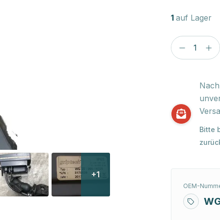
1
auf Lager
Nach 
unver
Versa
Bitte
zurüc
+1
OEM-Numme
WG