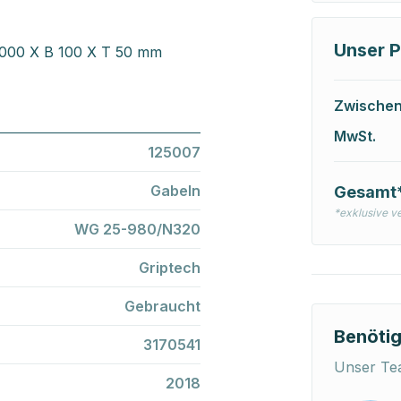
Unser P
1000 X B 100 X T 50 mm
Zwische
MwSt.
125007
Gabeln
Gesamt
*exklusive v
WG 25-980/N320
Griptech
Gebraucht
Benötig
3170541
Unser Tea
2018