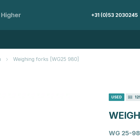
 Higher
+31 (0)53 2030245
n
Weighing forks [WG25 980]
USED
12
WEIGH
WG 25-98