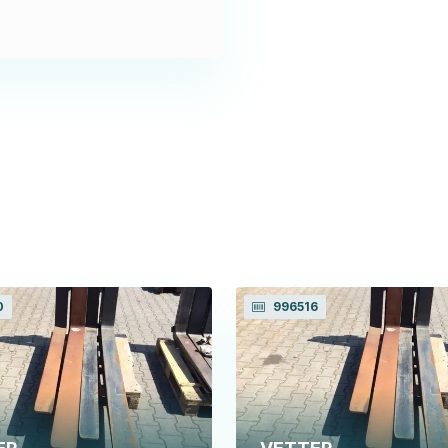
0
996516