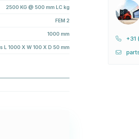
2500 KG @ 500 mm LC kg
FEM 2
1000 mm
+31 
ks L 1000 X W 100 X D 50 mm
part