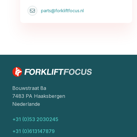
parts@forkliftfocus.nl
Bouwstraat 8a
7483 PA Haaksbergen
Niederlande
+31 (0)53 2030245
+31 (0)613147879