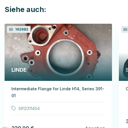
Siehe auch:
162682
LINDE
Intermediate Flange for Linde H14, Series 391-
C
01
3912311404