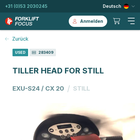
+31 (0)53 2030245
Deutsch
Anmelden
Zurück
USED
283409
TILLER HEAD FOR STILL
/
EXU-S24 / CX 20
STILL