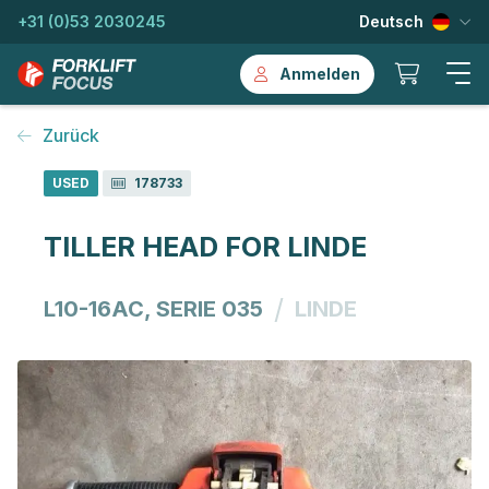
+31 (0)53 2030245
Deutsch
Anmelden
Zurück
USED
178733
TILLER HEAD FOR LINDE
/
L10-16AC, SERIE 035
LINDE