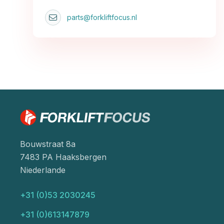
parts@forkliftfocus.nl
Bouwstraat 8a
7483 PA Haaksbergen
Niederlande
+31 (0)53 2030245
+31 (0)613147879